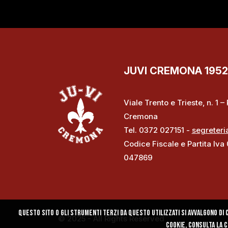
JUVI CREMONA 1952 S
Viale Trento e Trieste, n. 1 
Cremona
Tel. 0372 027151 -
segreteri
Codice Fiscale e Partita Iva
047869
Questo sito o gli strumenti terzi da questo utilizzati si avvalgono di c
© 2025 - All Rights Reserved
cookie, consulta la 