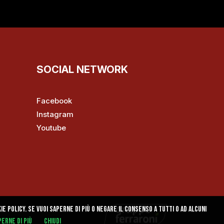
SOCIAL NETWORK
Facebook
Instagram
Youtube
e policy. Se vuoi saperne di più o negare il consenso a tutti o ad alcuni
erne di più
Chiudi