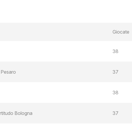
Giocate
38
s Pesaro
37
38
rtitudo Bologna
37