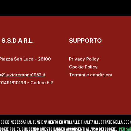
.S.D A R.L.
SUPPORTO
– Piazza San Luca - 26100
Privacy Policy
Cookie Policy
a@juvicremona1952.it
Termini e condizioni
 01491810196 - Codice FIP
ookie necessari al funzionamento ed utili alle finalità illustrate nella cooki
cookie policy. Chiudendo questo banner acconsenti all'uso dei cookie.
Per sap