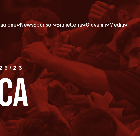
tagione
News
Sponsor
Biglietteria
Giovanili
Media
 25/26
ICA