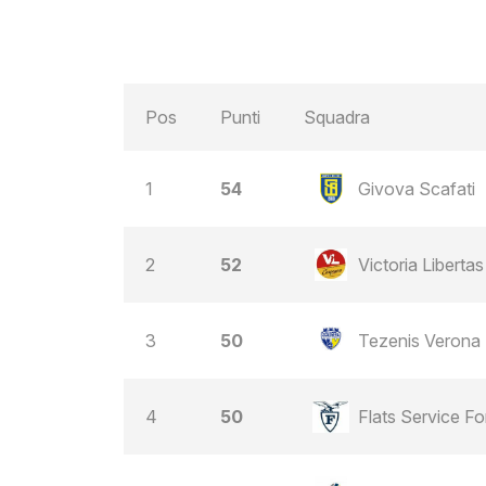
Pos
Punti
Squadra
1
54
Givova Scafati
2
52
Victoria Liberta
3
50
Tezenis Verona
4
50
Flats Service Fo