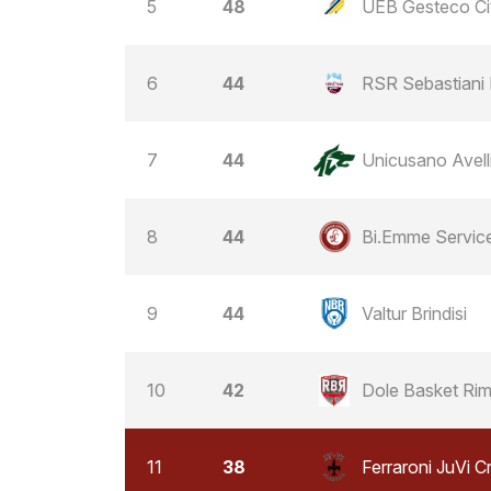
5
48
UEB Gesteco Ci
6
44
RSR Sebastiani R
7
44
Unicusano Avell
8
44
Bi.Emme Service
9
44
Valtur Brindisi
10
42
Dole Basket Rim
11
38
Ferraroni JuVi 