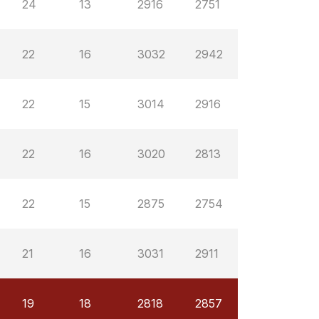
24
13
2916
2751
22
16
3032
2942
22
15
3014
2916
22
16
3020
2813
22
15
2875
2754
21
16
3031
2911
19
18
2818
2857