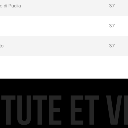
 di Puglia
37
37
to
37