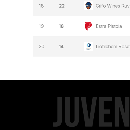
18
22
Crifo Wines Ruvo
19
18
Estra Pistoia
20
14
Liofilchem Rose