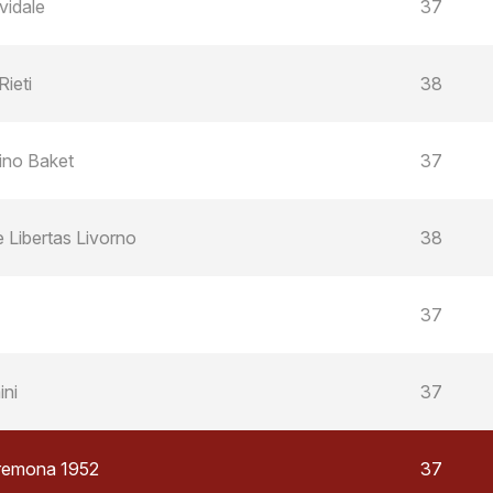
vidale
37
ieti
38
ino Baket
37
 Libertas Livorno
38
37
ini
37
Cremona 1952
37