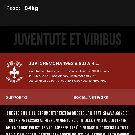
Peso:
84kg
JUVI CREMONA 1952 S.S.D A R.L.
Viale Trento e Trieste, n. 1 – Piazza San Luca - 26100 Cremona
Tel. 0372 027151 -
segreteria@juvicremona1952.it
Codice Fiscale e Partita Iva 01491810196 - Codice FIP 047869
ome
lub
SUPPORTO
SOCIAL NETWORK
Privacy Policy
Facebook
Storia
Questo sito o gli strumenti terzi da questo utilizzati si avvalgono di
Cookie Policy
Instagram
cookie necessari al funzionamento ed utili alle finalità illustrate
Termini e condizioni
Youtube
Squadra 25/26
nella cookie policy. Se vuoi saperne di più o negare il consenso a tutti