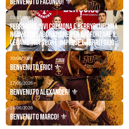
Benvenuto Facundo! ⚜️
03/07/2026
Ferraroni JuVi Cremona e BerryBlue: una
nuova collaborazione per rafforzare il
legame tra sport, imprese e territorio
30/06/2026
Benvenuto Eric! ⚜️
27/06/2026
Benvenuto Alexander! ⚜️
24/06/2026
Benvenuto Marco! ⚜️