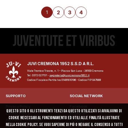
2
3
4
1
JUVI CREMONA 1952 S.S.D A R.L.
Viale Trento e Trieste, n. 1 – Piazza San Luca - 26100 Cremona
Tel. 0372 027151 -
segreteria@juvicremona1952.it
Codice Fiscale e Partita Iva 01491810196 - Codice FIP 047869
SUPPORTO
SOCIAL NETWORK
Privacy Policy
Facebook
Questo sito o gli strumenti terzi da questo utilizzati si avvalgono di
Cookie Policy
Instagram
cookie necessari al funzionamento ed utili alle finalità illustrate
Termini e condizioni
Youtube
nella cookie policy. Se vuoi saperne di più o negare il consenso a tutti