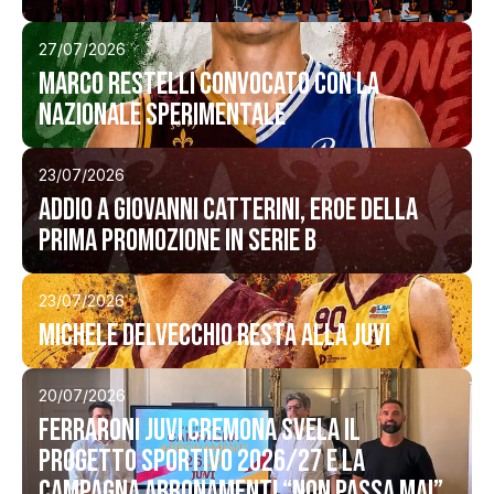
tagione
27/07/2026
Marco Restelli convocato con la
Classifica
Nazionale Sperimentale
Calendario
23/07/2026
ews
Addio a Giovanni Catterini, eroe della
prima promozione in Serie B
ponsor
JuVi Sponsor
23/07/2026
Michele Delvecchio resta alla JuVi
Diventa Sponsor
glietteria
20/07/2026
Ferraroni JuVi Cremona svela il
Biglietti
progetto sportivo 2026/27 e la
campagna abbonamenti “Non passa mai”