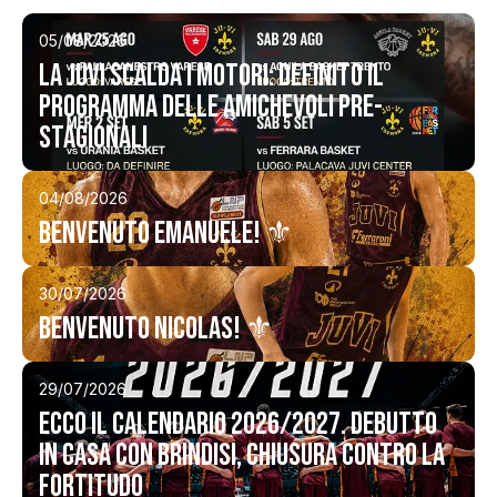
05/08/2026
La JuVi scalda i motori: definito il
programma delle amichevoli pre-
stagionali
04/08/2026
ome
Benvenuto Emanuele! ⚜️
lub
30/07/2026
Storia
Benvenuto Nicolas! ⚜️
Squadra 25/26
29/07/2026
Ecco il calendario 2026/2027. Debutto
Organigramma
in casa con Brindisi, chiusura contro la
Safe Guarding
Fortitudo