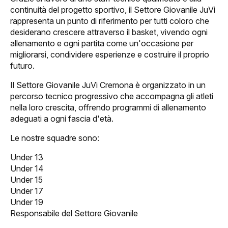
tagione
continuità del progetto sportivo, il Settore Giovanile JuVi
rappresenta un punto di riferimento per tutti coloro che
Classifica
desiderano crescere attraverso il basket, vivendo ogni
allenamento e ogni partita come un'occasione per
Calendario
migliorarsi, condividere esperienze e costruire il proprio
futuro.
ews
Il Settore Giovanile JuVi Cremona è organizzato in un
percorso tecnico progressivo che accompagna gli atleti
ponsor
nella loro crescita, offrendo programmi di allenamento
adeguati a ogni fascia d'età.
JuVi Sponsor
Le nostre squadre sono:
Diventa Sponsor
Under 13
Under 14
glietteria
Under 15
Under 17
Biglietti
Under 19
Responsabile del Settore Giovanile
Abbonamenti