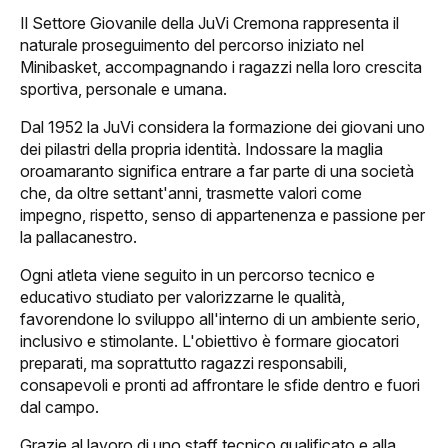
Il Settore Giovanile della JuVi Cremona rappresenta il
naturale proseguimento del percorso iniziato nel
Minibasket, accompagnando i ragazzi nella loro crescita
sportiva, personale e umana.
Dal 1952 la JuVi considera la formazione dei giovani uno
dei pilastri della propria identità. Indossare la maglia
oroamaranto significa entrare a far parte di una società
ome
che, da oltre settant'anni, trasmette valori come
impegno, rispetto, senso di appartenenza e passione per
lub
la pallacanestro.
Storia
Ogni atleta viene seguito in un percorso tecnico e
educativo studiato per valorizzarne le qualità,
Squadra 25/26
favorendone lo sviluppo all'interno di un ambiente serio,
inclusivo e stimolante. L'obiettivo è formare giocatori
Organigramma
preparati, ma soprattutto ragazzi responsabili,
consapevoli e pronti ad affrontare le sfide dentro e fuori
dal campo.
Safe Guarding
Grazie al lavoro di uno staff tecnico qualificato e alla