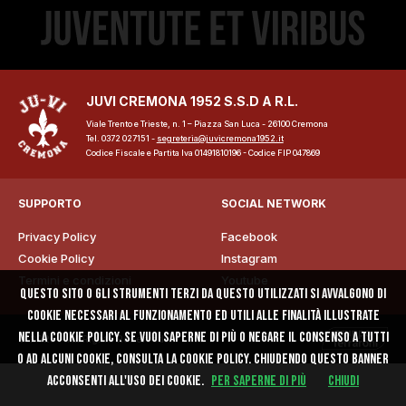
JUVI CREMONA 1952 S.S.D A R.L.
Viale Trento e Trieste, n. 1 – Piazza San Luca - 26100 Cremona
ome
Tel. 0372 027151 -
segreteria@juvicremona1952.it
Codice Fiscale e Partita Iva 01491810196 - Codice FIP 047869
lub
SUPPORTO
SOCIAL NETWORK
Storia
Privacy Policy
Facebook
Cookie Policy
Instagram
Squadra 25/26
Termini e condizioni
Youtube
Questo sito o gli strumenti terzi da questo utilizzati si avvalgono di
Organigramma
cookie necessari al funzionamento ed utili alle finalità illustrate
nella cookie policy. Se vuoi saperne di più o negare il consenso a tutti
© 2025 - All Rights Reserved
Safe Guarding
o ad alcuni cookie, consulta la cookie policy. Chiudendo questo banner
acconsenti all'uso dei cookie.
Per saperne di più
Chiudi
tagione