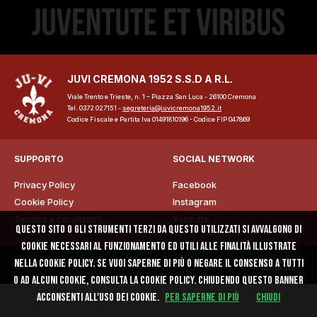
JUVI CREMONA 1952 S.S.D A R.L.
Viale Trento e Trieste, n. 1 – Piazza San Luca - 26100 Cremona
ome
Tel. 0372 027151 -
segreteria@juvicremona1952.it
Codice Fiscale e Partita Iva 01491810196 - Codice FIP 047869
lub
SUPPORTO
SOCIAL NETWORK
Storia
Privacy Policy
Facebook
Cookie Policy
Instagram
Squadra 25/26
Termini e condizioni
Youtube
Questo sito o gli strumenti terzi da questo utilizzati si avvalgono di
Organigramma
cookie necessari al funzionamento ed utili alle finalità illustrate
nella cookie policy. Se vuoi saperne di più o negare il consenso a tutti
© 2025 - All Rights Reserved
Safe Guarding
o ad alcuni cookie, consulta la cookie policy. Chiudendo questo banner
acconsenti all'uso dei cookie.
Per saperne di più
Chiudi
tagione