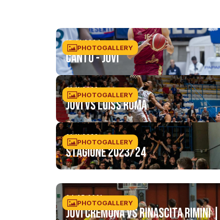
15/01/2024
PHOTOGALLERY
Cantù - JuVi
21/11/2023
PHOTOGALLERY
Juvi Vs Luiss Roma
21/11/2023
PHOTOGALLERY
Stagione 2023/24
24/05/2021
PHOTOGALLERY
JuVi Cremona vs Rinascita Rimini |