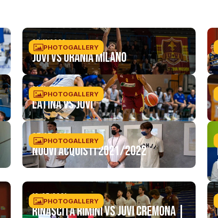
22/11/2023
PHOTOGALLERY
Juvi VS Urania Milano
21/11/2023
PHOTOGALLERY
Latina Vs Juvi
07/07/2021
PHOTOGALLERY
Nuovi acquisti 2021/2022
19/05/2021
PHOTOGALLERY
Rinascita Rimini vs JuVi Cremona |