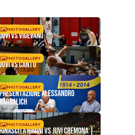
21/11/2023
PHOTOGALLERY
Juvi VS Vigevano
21/11/2023
PHOTOGALLERY
Juvi Vs Cantù
06/07/2021
PHOTOGALLERY
Presentazione Alessandro
Barbalich
17/05/2021
PHOTOGALLERY
Rinascita Rimini vs JuVi Cremona |