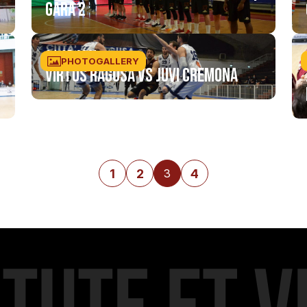
GARA 2
04/05/2021
PHOTOGALLERY
Virtus Ragusa vs JuVi Cremona
1
2
4
3