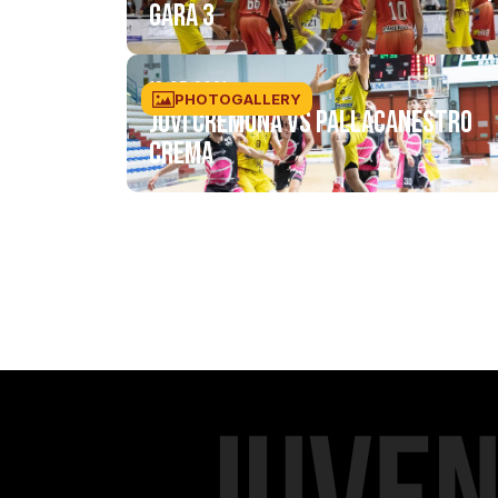
GARA 3
13/05/2021
PHOTOGALLERY
JuVi Cremona vs Pallacanestro
Crema