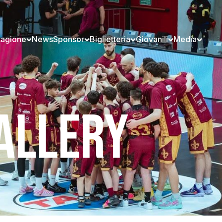
tagione
News
Sponsor
Biglietteria
Giovanili
Media
ALLERY