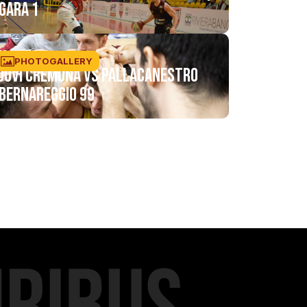
GARA 1
19/04/2021
PHOTOGALLERY
JuVi Cremona vs Pallacanestro
Bernareggio 99