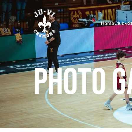
Home
Club
S
PHOTO G