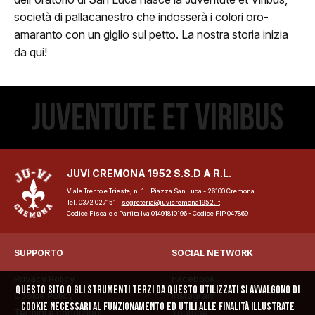
società di pallacanestro che indosserà i colori oro-
amaranto con un giglio sul petto. La nostra storia inizia
da qui!
ome
lub
Storia
Squadra 25/26
JUVI CREMONA 1952 S.S.D A R.L.
Viale Trento e Trieste, n. 1 – Piazza San Luca - 26100 Cremona
Organigramma
Tel. 0372 027151 -
segreteria@juvicremona1952.it
Codice Fiscale e Partita Iva 01491810196 - Codice FIP 047869
Safe Guarding
SUPPORTO
SOCIAL NETWORK
tagione
Privacy Policy
Facebook
Questo sito o gli strumenti terzi da questo utilizzati si avvalgono di
Cookie Policy
Instagram
Classifica
cookie necessari al funzionamento ed utili alle finalità illustrate
Termini e condizioni
Youtube