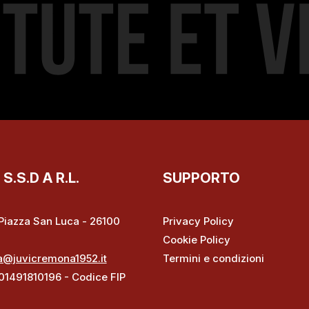
.S.D A R.L.
SUPPORTO
– Piazza San Luca - 26100
Privacy Policy
Cookie Policy
a@juvicremona1952.it
Termini e condizioni
 01491810196 - Codice FIP