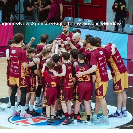
tagione
News
Sponsor
Biglietteria
Giovanili
Media