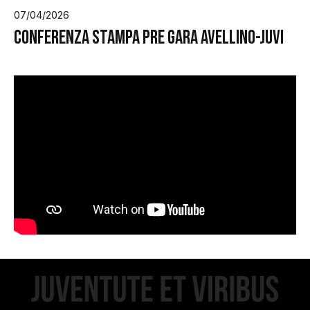
07/04/2026
Conferenza stampa pre gara Avellino-JuVi
ome
lub
Storia
Squadra 25/26
Organigramma
Safe Guarding
tagione