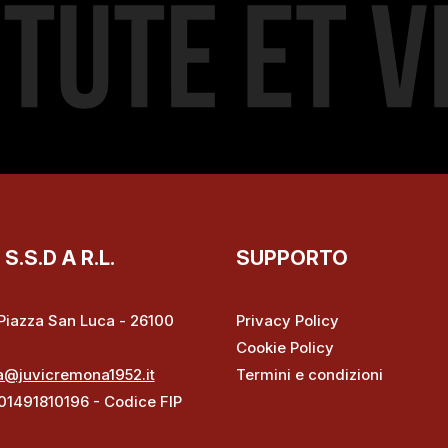
.S.D A R.L.
SUPPORTO
– Piazza San Luca - 26100
Privacy Policy
Cookie Policy
a@juvicremona1952.it
Termini e condizioni
 01491810196 - Codice FIP