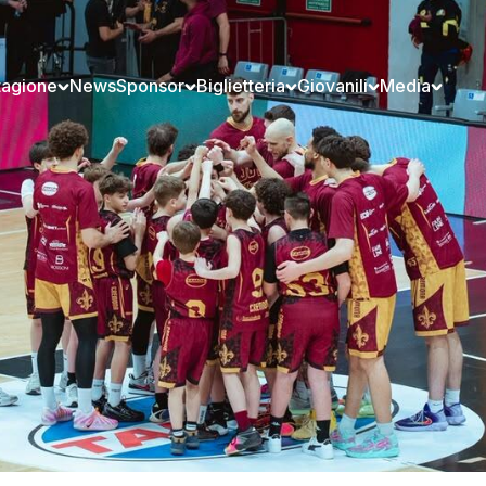
tagione
News
Sponsor
Biglietteria
Giovanili
Media