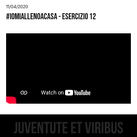
11/04/2020
#iomiallenoacasa - Esercizio 12
ome
lub
Storia
Squadra 25/26
Organigramma
Safe Guarding
tagione