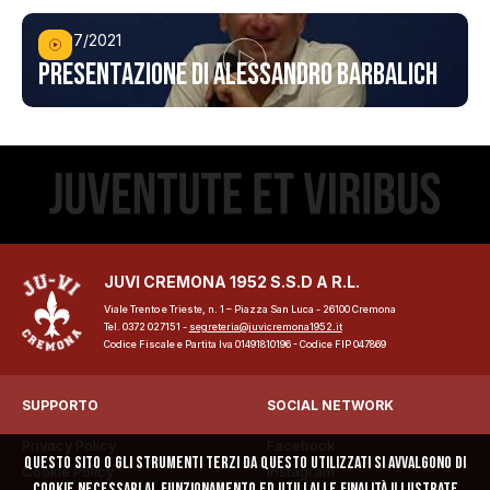
06/07/2021
Presentazione di Alessandro Barbalich
ome
lub
Storia
JUVI CREMONA 1952 S.S.D A R.L.
Viale Trento e Trieste, n. 1 – Piazza San Luca - 26100 Cremona
Squadra 25/26
Tel. 0372 027151 -
segreteria@juvicremona1952.it
Codice Fiscale e Partita Iva 01491810196 - Codice FIP 047869
Organigramma
SUPPORTO
SOCIAL NETWORK
Safe Guarding
Privacy Policy
Facebook
Questo sito o gli strumenti terzi da questo utilizzati si avvalgono di
Cookie Policy
Instagram
tagione
cookie necessari al funzionamento ed utili alle finalità illustrate