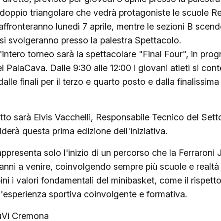
 doppio triangolare che vedrà protagoniste le scuole R
affronteranno lunedì 7 aprile, mentre le sezioni B scen
i si svolgeranno presso la palestra Spettacolo.
'intero torneo sarà la spettacolare "Final Four", in p
 PalaCava. Dalle 9:30 alle 12:00 i giovani atleti si cont
dalle finali per il terzo e quarto posto e dalla finalissi
tto sarà Elvis Vacchelli, Responsabile Tecnico del Sett
erà questa prima edizione dell'iniziativa.
presenta solo l'inizio di un percorso che la Ferraroni
 anni a venire, coinvolgendo sempre più scuole e realtà d
ni i valori fondamentali del minibasket, come il rispetto
n'esperienza sportiva coinvolgente e formativa.
JuVi Cremona