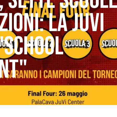
, SETTE SCUOLE
IONI: LA JUVI
 "SCHOOL
NT"