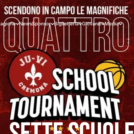
tagione
News
Sponsor
Biglietteria
Giovanili
Media