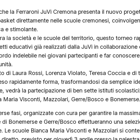
che la Ferraroni JuVi Cremona presenta il nuovo proge
l basket direttamente nelle scuole cremonesi, coinvolgen
a e stimolante.
ra la società e le scuole del territorio, questo torneo r
ti educativi già realizzati dalla JuVi in collaborazione 
cordo indelebile nei giovani partecipanti e far conoscer
unità.
to di Laura Rossi, Lorenza Violato, Teresa Coccia e di tu
preso rapidamente forma, trasformandosi da semplice ide
e, vedrà la partecipazione di ben sette istituti scolasti
a Maria Visconti, Mazzolari, Gerre/Bosco e Bonemerse
iverse fasi, organizzate con cura per garantire la massi
ole di Bonemerse e Gerre/Bosco effettueranno una selez
le. Le scuole Bianca Maria Visconti e Mazzolari si cont
diretto, previsto per giovedì 3 aprile presso la palestra 