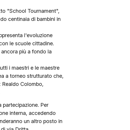
tto "School Tournament",
do centinaia di bambini in
appresenta l'evoluzione
con le scuole cittadine.
e ancora più a fondo la
tti i maestri e le maestre
a a torneo strutturato che,
ci: Realdo Colombo,
.
ma partecipazione. Per
ione interna, accedendo
enderanno un altro posto in
di via Dritta.