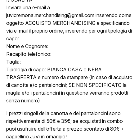
Inviare una e-mail a
juvicremona.merchandising@gmail.com
inserendo come
oggetto ACQUISTO MERCHANDISING e specificando
via e-mail il proprio ordine, inserendo per ogni tipologia di
ome
capo:
Nome e Cognome:
lub
Recapito telefonico:
Taglia:
Storia
Tipologia di capo: BIANCA CASA o NERA
TRASFERTA e numero da stampare (in caso di acquisto
Squadra 25/26
di canotta e/o pantaloncini; SE NON SPECIFICATO la
maglia e/o i pantaloncini in questione verranno prodotti
Organigramma
senza numero)
Safe Guarding
I prezzi singoli della canotta e dei pantaloncini sono
rispettivamente di 50€ e 35€; se acquistati in combo
tagione
puoi usufruire dell’offerta a prezzo scontato di 80€ +
cappellino JuVi in omaggio!