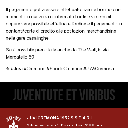
Classifica
Il pagamento potrà essere effettuato tramite bonifico nel
Calendario
momento in cui verrà confermato l’ordine via e-mail
oppure sarà possibile effettuare l’ordine e il pagamento in
ews
contanti/carte di credito alle postazioni merchandising
nelle gare casalinghe.
ponsor
Sarà possibile prenotarla anche da The Wall, in via
JuVi Sponsor
Mercatello 60
Diventa Sponsor
⚜️ #JuVi #Cremona #SportaCremona #JuViCremona
glietteria
Biglietti
Abbonamenti
JUVI CREMONA 1952 S.S.D A R.L.
Accrediti Stampa
Viale Trento e Trieste, n. 1 – Piazza San Luca - 26100 Cremona