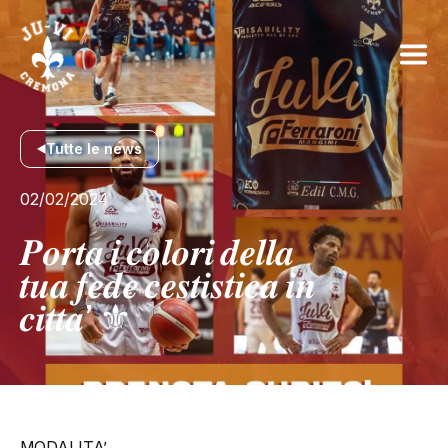
Tutte le news
02/02/2024
𝑷𝒐𝒓𝒕𝒂 𝒊 𝒄𝒐𝒍𝒐𝒓𝒊 𝒅𝒆𝒍𝒍𝒂
𝒕𝒖𝒂 𝒇𝒆𝒅𝒆 𝒄𝒆𝒔𝒕𝒊𝒔𝒕𝒊𝒄𝒂 𝒊𝒏
𝒄𝒊𝒕𝒕𝒂’ ⚜️
MODALITA’