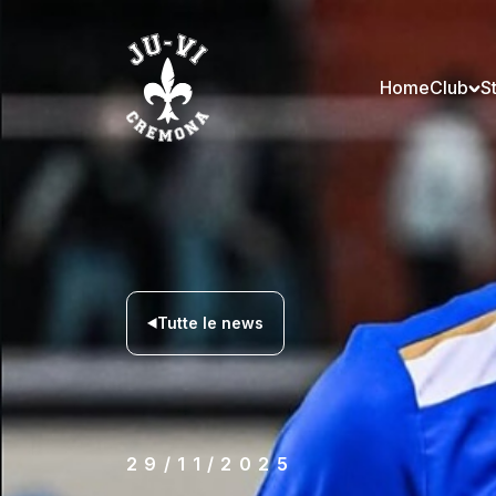
Home
Club
S
Tutte le news
29/11/2025