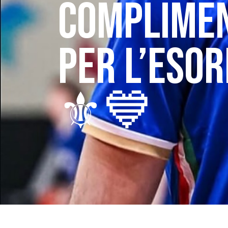
COMPLIMENT
PER L’ESOR
⚜️💙