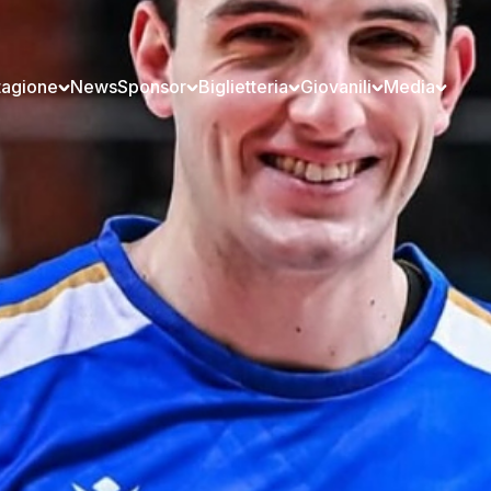
tagione
News
Sponsor
Biglietteria
Giovanili
Media