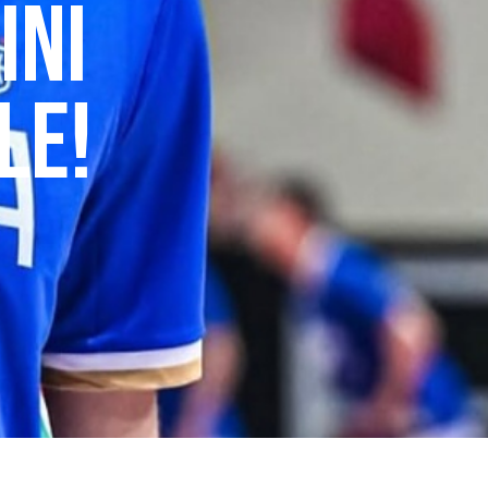
INI
LE!