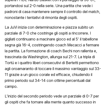
portandosi sul 2-0 nella serie. Una partita che vede i
padroni di casa mantenere sempre il controllo del match,
nonostante i tentativi di rimonta degli ospiti.
La JuVi inizia con determinazione e piazza subito un
ome
parziale di 7-0 che costringe gli ospiti a rincorrere. I
gigliati continuano a macinare gioco ed al 5' il tabellone
lub
segna già 16-4, costringendo coach Mecacci a fermare
la partita. La formazione di coach Bechi non rallenta e,
Storia
trascinata da Washington, allunga sul 21-7. La tripla di
Tortú e i quattro liberi consecutivi di Bertetti permettono
Squadra 25/26
agli oroamaranto di toccare il massimo vantaggio sul 33-
11 grazie a un gioco corale ed efficace, chiudendo il
Organigramma
primo periodo sul 34-14 con ottime percentuali dal
campo.
Safe Guarding
L'inizio del secondo periodo vede un parziale di 0-7 per
tagione
gli ospiti che fa tornare alla mente quanto successo in