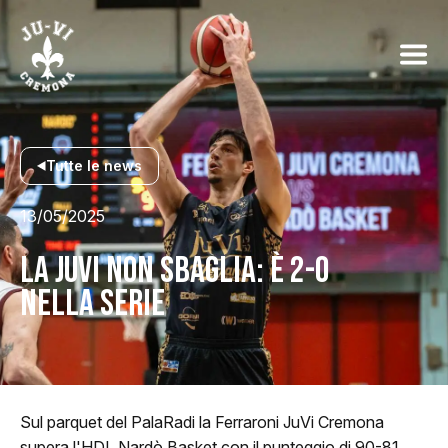
Tutte le news
13/05/2025
LA JUVI NON SBAGLIA: È 2-0
NELLA SERIE
Sul parquet del PalaRadi la Ferraroni JuVi Cremona
supera l'HDL Nardò Basket con il punteggio di 90-81,