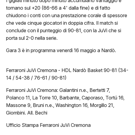
I gigliati minuto dopo minuto accumulano vantaggio e
tornano sul +20 (86-66 a 4' dalla fine) e di fatto
ovanili
chiudono i conti con una prestazione corale di spessore
che vede cinque giocatori in doppia cifra. Il match si
Minibasket
conclude con il punteggio di 90-81, con la JuVi che si
porta sul 2-0 nella serie.
Settore Giovanile
Gara 3 è in programma venerdì 16 maggio a Nardò.
edia
Photo Gallery
Ferraroni JuVi Cremona - HDL Nardò Basket 90-81 (34-
14 / 54-38 / 76-61 / 90-81)
Video
Ferraroni JuVi Cremona: Galantini n.e., Bertetti 7,
Polanco 11, La Torre 10, Barbante, Caporaso, Tortú 16,
Massone 9, Bruni n.e., Washington 16, Morgillo 21,
Giombini. All. Bechi
Ufficio Stampa Ferraroni JuVi Cremona