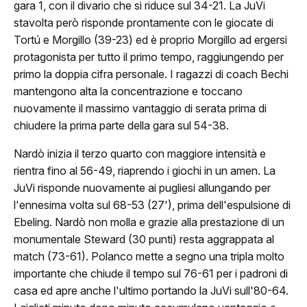
gara 1, con il divario che si riduce sul 34-21. La JuVi
Classifica
stavolta però risponde prontamente con le giocate di
Tortú e Morgillo (39-23) ed è proprio Morgillo ad ergersi
Calendario
protagonista per tutto il primo tempo, raggiungendo per
primo la doppia cifra personale. I ragazzi di coach Bechi
ews
mantengono alta la concentrazione e toccano
ponsor
nuovamente il massimo vantaggio di serata prima di
chiudere la prima parte della gara sul 54-38.
JuVi Sponsor
Nardò inizia il terzo quarto con maggiore intensità e
Diventa Sponsor
rientra fino al 56-49, riaprendo i giochi in un amen. La
JuVi risponde nuovamente ai pugliesi allungando per
glietteria
l'ennesima volta sul 68-53 (27'), prima dell'espulsione di
Ebeling. Nardò non molla e grazie alla prestazione di un
Biglietti
monumentale Steward (30 punti) resta aggrappata al
match (73-61). Polanco mette a segno una tripla molto
Abbonamenti
importante che chiude il tempo sul 76-61 per i padroni di
casa ed apre anche l'ultimo portando la JuVi sull'80-64.
Accrediti Stampa