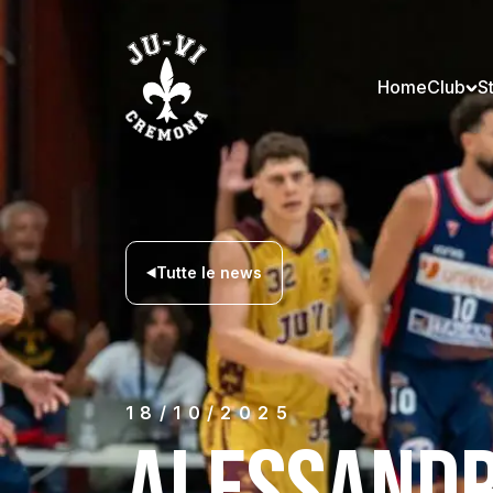
Home
Club
S
Tutte le news
18/10/2025