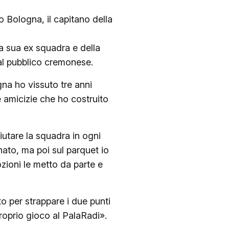
do Bologna, il capitano della
la sua ex squadra e della
 al pubblico cremonese.
gna ho vissuto tre anni
e amicizie che ho costruito
iutare la squadra in ogni
ato, ma poi sul parquet io
zioni le metto da parte e
to per strappare i due punti
proprio gioco al PalaRadi».