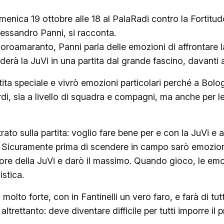
domenica 19 ottobre alle 18 al PalaRadi contro la Fortitu
essandro Panni, si racconta.
oroamaranto, Panni parla delle emozioni di affrontare 
erà la JuVi in una partita dal grande fascino, davanti
ta speciale e vivrò emozioni particolari perché a Bolo
ordi, sia a livello di squadra e compagni, ma anche per l
o sulla partita: voglio fare bene per e con la JuVi e a
 Sicuramente prima di scendere in campo sarò emozion
ore della JuVi e darò il massimo. Quando gioco, le emo
istica.
olto forte, con in Fantinelli un vero faro, e farà di tut
trettanto: deve diventare difficile per tutti imporre il 