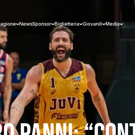
tagione
News
Sponsor
Biglietteria
Giovanili
Media