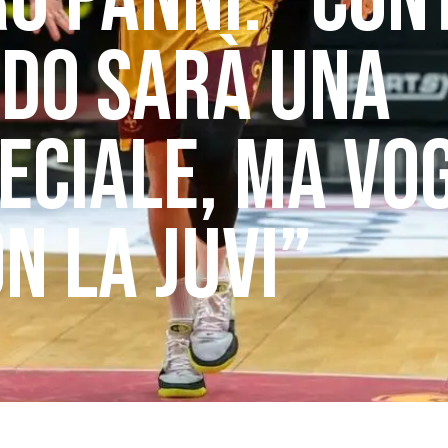
O PANNI: “CON
UDO SARÀ UNA
ECIALE, MA VO
N LA JUVI”