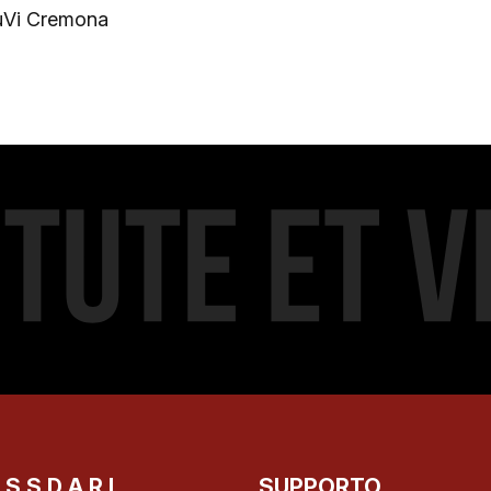
JuVi Cremona
.S.D A R.L.
SUPPORTO