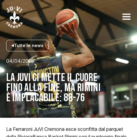
Tutte le news
04/04/2025
LA JUVI CI METTE IL CUORE
FINO ALLA FINE, MA RIMINI
È IMPLACABILE: 88-76
La Ferraroni JuVi Cremona esce sconfitta dal parquet
della RivieraBanca Basket Rimini con il punteggio finale