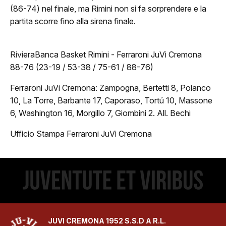
(86-74) nel finale, ma Rimini non si fa sorprendere e la
ovanili
partita scorre fino alla sirena finale.
Minibasket
RivieraBanca Basket Rimini - Ferraroni JuVi Cremona
Settore Giovanile
88-76 (23-19 / 53-38 / 75-61 / 88-76)
Ferraroni JuVi Cremona: Zampogna, Bertetti 8, Polanco
edia
10, La Torre, Barbante 17, Caporaso, Tortú 10, Massone
Photo Gallery
6, Washington 16, Morgillo 7, Giombini 2. All. Bechi​​​​​​​​​​​​​​​​
Ufficio Stampa Ferraroni JuVi Cremona
Video
JUVI CREMONA 1952 S.S.D A R.L.