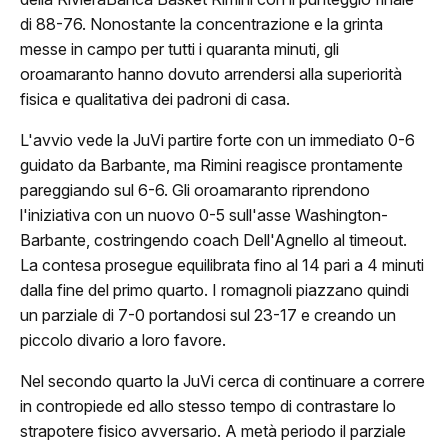
di 88-76. Nonostante la concentrazione e la grinta
messe in campo per tutti i quaranta minuti, gli
oroamaranto hanno dovuto arrendersi alla superiorità
fisica e qualitativa dei padroni di casa.
ome
L'avvio vede la JuVi partire forte con un immediato 0-6
guidato da Barbante, ma Rimini reagisce prontamente
lub
pareggiando sul 6-6. Gli oroamaranto riprendono
l'iniziativa con un nuovo 0-5 sull'asse Washington-
Storia
Barbante, costringendo coach Dell'Agnello al timeout.
La contesa prosegue equilibrata fino al 14 pari a 4 minuti
Squadra 25/26
dalla fine del primo quarto. I romagnoli piazzano quindi
un parziale di 7-0 portandosi sul 23-17 e creando un
Organigramma
piccolo divario a loro favore.
Safe Guarding
Nel secondo quarto la JuVi cerca di continuare a correre
in contropiede ed allo stesso tempo di contrastare lo
tagione
strapotere fisico avversario. A metà periodo il parziale