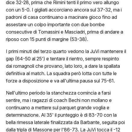
dice 32-28, prima che Rimini tenti il primo vero allungo
Classifica
con un 5-0. I gigliati accorciano ancora sul 37-32, ma i
Calendario
padroni di casa continuano a macinare gioco fino ad
assestare un colpo importante con due bombe
ews
consecutive di Tomassini e Masciadri, prima di andare a
riposo con 15 punti di margine (53-38).
ponsor
I primi minuti del terzo quarto vedono la JuVi mantenere il
JuVi Sponsor
gap (64-50 al 25') e tentare il rientro, sempre respinto
dai romagnoli che provano, lato loro, a dare la spallata
Diventa Sponsor
definitiva al match. La squadra però lotta con tutte le
forze a disposizione e va all'ultima pausa sul 75-61.
glietteria
Nell'ultimo periodo la stanchezza comincia a farsi
Biglietti
sentire, ma i ragazzi di coach Bechi non mollano e
continuano a mettere sul parquet grande voglia e
Abbonamenti
determinazione. Al 35' il punteggio è di 83-70 con la
bella rimessa laterale finalizzata da Barbante, seguita poi
Accrediti Stampa
dalla tripla di Massone per l'86-73. La JuVi tocca il -12