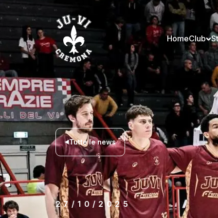
Home
Club
S
Tutte le news
27/10/2025