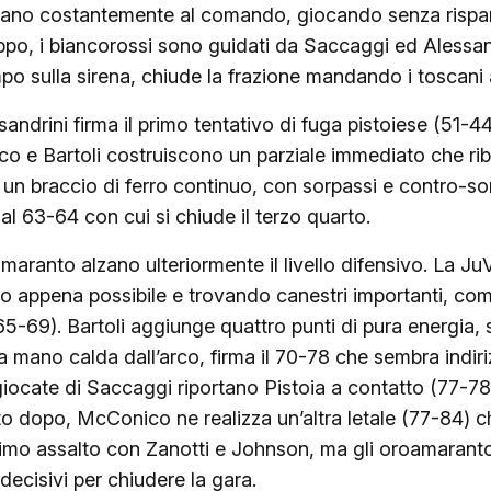
nano costantemente al comando, giocando senza risparm
uppo, i biancorossi sono guidati da Saccaggi ed Alessan
o sulla sirena, chiude la frazione mandando i toscani 
sandrini firma il primo tentativo di fuga pistoiese (51-4
o e Bartoli costruiscono un parziale immediato che riba
in un braccio di ferro continuo, con sorpassi e contro-
 al 63-64 con cui si chiude il terzo quarto.
amaranto alzano ulteriormente il livello difensivo. La JuV
o appena possibile e trovando canestri importanti, come
(65-69). Bartoli aggiunge quattro punti di pura energia, 
la mano calda dall’arco, firma il 70-78 che sembra indiri
giocate di Saccaggi riportano Pistoia a contatto (77-78)
bito dopo, McConico ne realizza un’altra letale (77-84) c
’ultimo assalto con Zanotti e Johnson, ma gli oroamaran
decisivi per chiudere la gara.