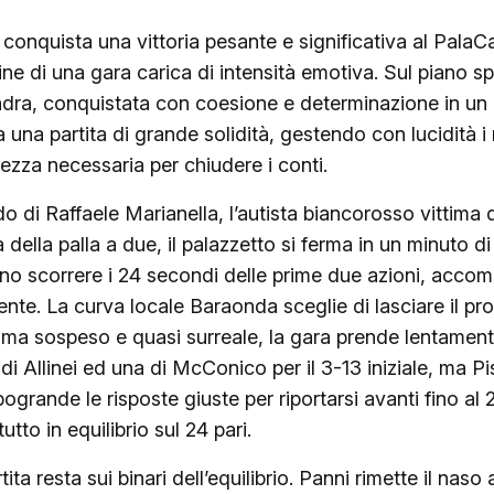
onquista una vittoria pesante e significativa al PalaCar
e di una gara carica di intensità emotiva. Sul piano spo
uadra, conquistata con coesione e determinazione in un
ca una partita di grande solidità, gestendo con lucidità 
dezza necessaria per chiudere i conti.
rdo di Raffaele Marianella, l’autista biancorosso vittima 
della palla a due, il palazzetto si ferma in un minuto di
no scorrere i 24 secondi delle prime due azioni, acco
nte. La curva locale Baraonda sceglie di lasciare il pro
clima sospeso e quasi surreale, la gara prende lentamente
di Allinei ed una di McConico per il 3-13 iniziale, ma Pi
grande le risposte giuste per riportarsi avanti fino al
utto in equilibrio sul 24 pari.
a resta sui binari dell’equilibrio. Panni rimette il naso a