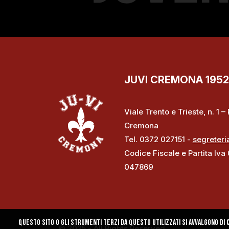
JUVI CREMONA 1952 S
Viale Trento e Trieste, n. 1 
Cremona
Tel. 0372 027151 -
segreteri
Codice Fiscale e Partita Iva
047869
Questo sito o gli strumenti terzi da questo utilizzati si avvalgono di c
© 2025 - All Rights Reserved