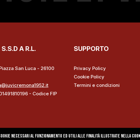
.S.D A R.L.
SUPPORTO
– Piazza San Luca - 26100
Privacy Policy
Cookie Policy
a@juvicremona1952.it
Termini e condizioni
 01491810196 - Codice FIP
ookie necessari al funzionamento ed utili alle finalità illustrate nella cooki