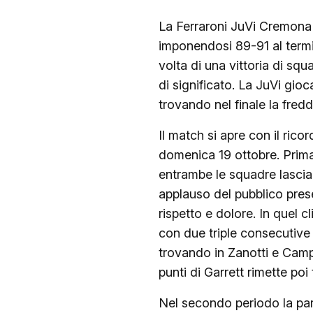
La Ferraroni JuVi Cremona c
imponendosi 89-91 al termin
volta di una vittoria di sq
di significato. La JuVi gio
trovando nel finale la fred
Il match si apre con il rico
domenica 19 ottobre. Prima 
entrambe le squadre lascia
applauso del pubblico prese
rispetto e dolore. In quel 
con due triple consecutive 
trovando in Zanotti e Campo
punti di Garrett rimette poi t
Nel secondo periodo la partit