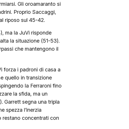
iarsi. Gli oroamaranto si
drini. Proprio Saccaggi,
al riposo sul 45-42.
4), ma la JuVi risponde
lta la situazione (51-53).
sorpassi che mantengono il
i forza i padroni di casa a
 quello in transizione
spingendo la Ferraroni fino
zzare la sfida, ma un
. Garrett segna una tripla
he spezza l’inerzia
to restano concentrati con