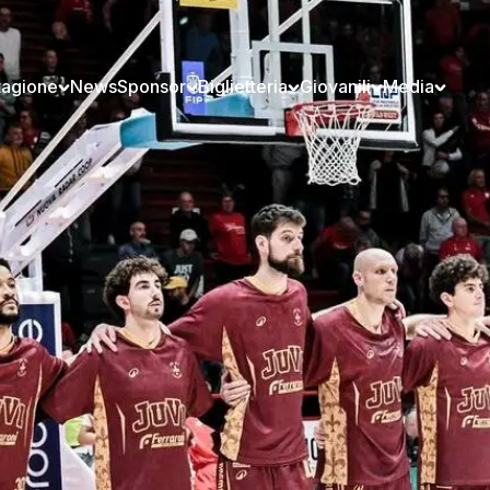
tagione
News
Sponsor
Biglietteria
Giovanili
Media