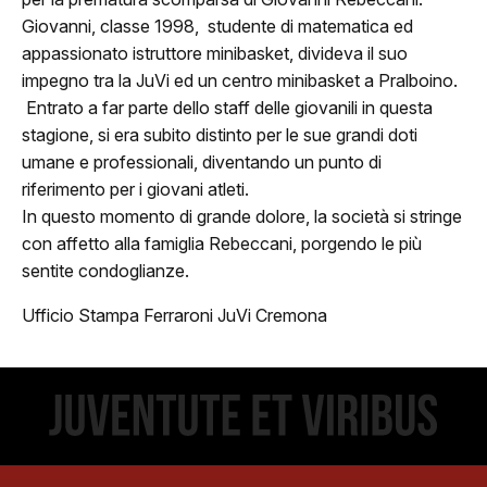
Giovanni, classe 1998, studente di matematica ed
appassionato istruttore minibasket, divideva il suo
impegno tra la JuVi ed un centro minibasket a Pralboino.
Entrato a far parte dello staff delle giovanili in questa
ome
stagione, si era subito distinto per le sue grandi doti
umane e professionali, diventando un punto di
lub
riferimento per i giovani atleti.
Storia
In questo momento di grande dolore, la società si stringe
con affetto alla famiglia Rebeccani, porgendo le più
Squadra 25/26
sentite condoglianze.
Ufficio Stampa Ferraroni JuVi Cremona
Organigramma
Safe Guarding
tagione
Classifica