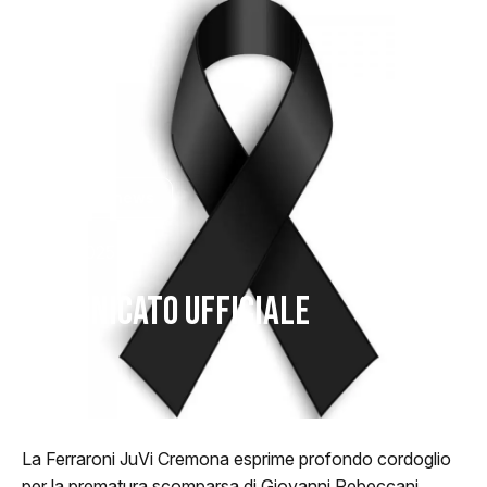
Tutte le news
14/02/2025
COMUNICATO UFFICIALE
La Ferraroni JuVi Cremona esprime profondo cordoglio
per la prematura scomparsa di Giovanni Rebeccani.