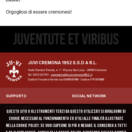
Orgogliosi di essere cremonesi!
ome
lub
Storia
JUVI CREMONA 1952 S.S.D A R.L.
Squadra 25/26
Viale Trento e Trieste, n. 1 – Piazza San Luca - 26100 Cremona
Tel. 0372 027151 -
segreteria@juvicremona1952.it
Codice Fiscale e Partita Iva 01491810196 - Codice FIP 047869
Organigramma
SUPPORTO
SOCIAL NETWORK
Safe Guarding
Privacy Policy
Facebook
Questo sito o gli strumenti terzi da questo utilizzati si avvalgono di
tagione
Cookie Policy
Instagram
cookie necessari al funzionamento ed utili alle finalità illustrate
Termini e condizioni
Youtube
nella cookie policy. Se vuoi saperne di più o negare il consenso a tutti
Classifica