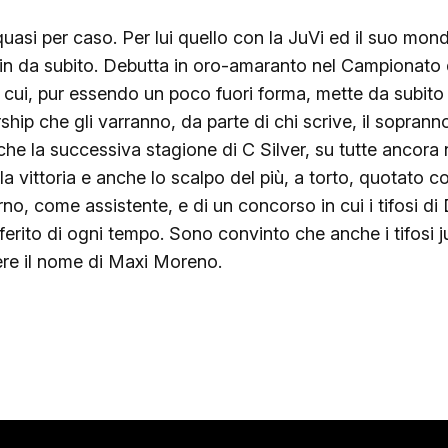
 quasi per caso. Per lui quello con la JuVi ed il suo mo
in da subito. Debutta in oro-amaranto nel Campionato d
cui, pur essendo un poco fuori forma, mette da subito 
rship che gli varranno, da parte di chi scrive, il sopran
e la successiva stagione di C Silver, su tutte ancora n
 la vittoria e anche lo scalpo del più, a torto, quotato
itorno, come assistente, e di un concorso in cui i tifosi
rito di ogni tempo. Sono convinto che anche i tifosi juvi
ere il nome di Maxi Moreno.