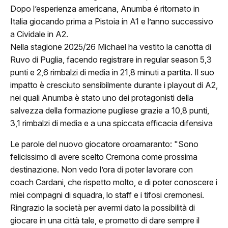
Classifica
Dopo l’esperienza americana, Anumba é ritornato in
Italia giocando prima a Pistoia in A1 e l’anno successivo
Calendario
a Cividale in A2.
Nella stagione 2025/26 Michael ha vestito la canotta di
ews
Ruvo di Puglia, facendo registrare in regular season 5,3
punti e 2,6 rimbalzi di media in 21,8 minuti a partita. Il suo
ponsor
impatto è cresciuto sensibilmente durante i playout di A2,
nei quali Anumba è stato uno dei protagonisti della
JuVi Sponsor
salvezza della formazione pugliese grazie a 10,8 punti,
3,1 rimbalzi di media e a una spiccata efficacia difensiva
Diventa Sponsor
Le parole del nuovo giocatore oroamaranto: "Sono
glietteria
felicissimo di avere scelto Cremona come prossima
destinazione. Non vedo l’ora di poter lavorare con
Biglietti
coach Cardani, che rispetto molto, e di poter conoscere i
miei compagni di squadra, lo staff e i tifosi cremonesi.
Abbonamenti
Ringrazio la società per avermi dato la possibilità di
giocare in una città tale, e prometto di dare sempre il
Accrediti Stampa