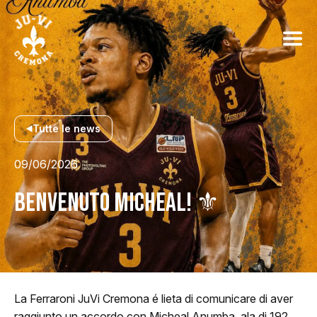
Tutte le news
09/06/2026
BENVENUTO MICHEAL! ⚜️
La Ferraroni JuVi Cremona é lieta di comunicare di aver
raggiunto un accordo con Micheal Anumba, ala di 192