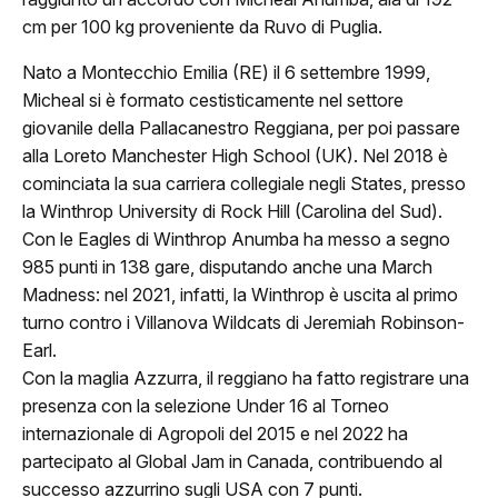
cm per 100 kg proveniente da Ruvo di Puglia.
Nato a Montecchio Emilia (RE) il 6 settembre 1999,
Micheal si è formato cestisticamente nel settore
giovanile della Pallacanestro Reggiana, per poi passare
ome
alla Loreto Manchester High School (UK). Nel 2018 è
cominciata la sua carriera collegiale negli States, presso
lub
la Winthrop University di Rock Hill (Carolina del Sud).
Con le Eagles di Winthrop Anumba ha messo a segno
Storia
985 punti in 138 gare, disputando anche una March
Madness: nel 2021, infatti, la Winthrop è uscita al primo
Squadra 25/26
turno contro i Villanova Wildcats di Jeremiah Robinson-
Earl.
Organigramma
Con la maglia Azzurra, il reggiano ha fatto registrare una
presenza con la selezione Under 16 al Torneo
Safe Guarding
internazionale di Agropoli del 2015 e nel 2022 ha
tagione
partecipato al Global Jam in Canada, contribuendo al
successo azzurrino sugli USA con 7 punti.