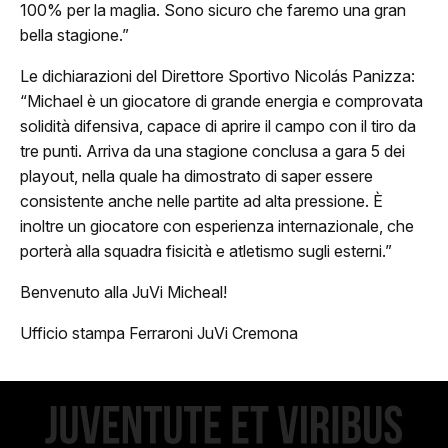
100% per la maglia. Sono sicuro che faremo una gran
bella stagione.”
ovanili
Le dichiarazioni del Direttore Sportivo Nicolás Panizza:
Minibasket
“Michael è un giocatore di grande energia e comprovata
solidità difensiva, capace di aprire il campo con il tiro da
Settore Giovanile
tre punti. Arriva da una stagione conclusa a gara 5 dei
playout, nella quale ha dimostrato di saper essere
edia
consistente anche nelle partite ad alta pressione. È
Photo Gallery
inoltre un giocatore con esperienza internazionale, che
porterà alla squadra fisicità e atletismo sugli esterni.”
Video
Benvenuto alla JuVi Micheal!
Ufficio stampa Ferraroni JuVi Cremona