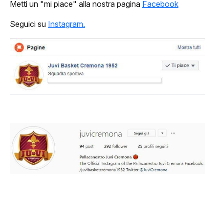
Classifica
Metti un "mi piace" alla nostra pagina
Facebook
Seguici su
Instagram.
Calendario
ews
ponsor
JuVi Sponsor
Diventa Sponsor
glietteria
Biglietti
Abbonamenti
Accrediti Stampa