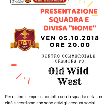
ome
lub
Storia
Squadra 25/26
Organigramma
Safe Guarding
Per restare sempre in contatto con la squadra della tua
tagione
città ti ricordiamo che sono attivi gli account social.