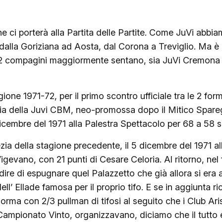
e ci porterà alla Partita delle Partite. Come JuVi abb
 dalla Goriziana ad Aosta, dal Corona a Treviglio. Ma è 
le 2 compagini maggiormente sentano, sia JuVi Cremona
ione 1971-72, per il primo scontro ufficiale tra le 2 fo
oria della Juvi CBM, neo-promossa dopo il Mitico Spare
dicembre del 1971 alla Palestra Spettacolo per 68 a 58
a della stagione precedente, il 5 dicembre del 1971 all
gevano, con 21 punti di Cesare Celoria. Al ritorno, nel
ire di espugnare quel Palazzetto che già allora si er
 dell’ Ellade famosa per il proprio tifo. E se in aggiunta
orma con 2/3 pullman di tifosi al seguito che i Club Aris
Campionato Vinto, organizzavano, diciamo che il tutto 