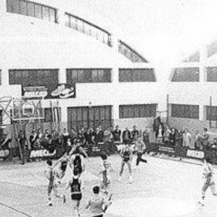
tagione
News
Sponsor
Biglietteria
Giovanili
Media