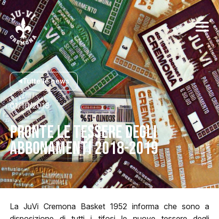
Tutte le news
01/10/2018
PRONTE LE TESSERE DEGLI
ABBONAMENTI 2018-2019
La JuVi Cremona Basket 1952 informa che sono a
disposizione di tutti i tifosi le nuove tessere degli