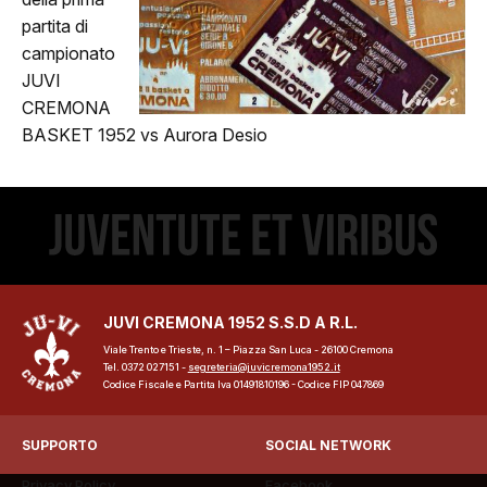
partita di
Calendario
campionato
JUVI
ews
CREMONA
BASKET 1952 vs Aurora Desio
ponsor
JuVi Sponsor
Diventa Sponsor
glietteria
JUVI CREMONA 1952 S.S.D A R.L.
Biglietti
Viale Trento e Trieste, n. 1 – Piazza San Luca - 26100 Cremona
Tel. 0372 027151 -
segreteria@juvicremona1952.it
Codice Fiscale e Partita Iva 01491810196 - Codice FIP 047869
Abbonamenti
SUPPORTO
SOCIAL NETWORK
Accrediti Stampa
Privacy Policy
Facebook