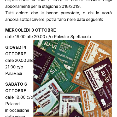
abbonamenti per la stagione 2018/2019.
Tutti coloro che le hanno prenotate, o chi le vorrà
ancora sottoscrivere, potrà farlo nelle date seguenti:
ome
MERCOLEDÍ 3 OTTOBRE
dalle 19.00 alle 20.00 c/o Palestra Spettacolo
lub
GIOVEDÍ 4
Storia
OTTOBRE
dalle 20.00 alle
Squadra 25/26
21.00 c/o
PalaRadi
Organigramma
SABATO 6
OTTOBRE
Safe Guarding
dalle 18.00 c/o
Palaradi
tagione
in occasione
Classifica
della prima