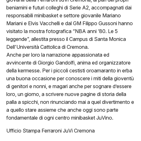
beniamini e futuri colleghi di Serie A2, accompagnati dai
responsabili minibasket e settore giovanile Mariano
Mariani e Elvis Vacchelli e dal GM Filippo Gussoni hanno
visitato la mostra fotografica “NBA anni ‘80. Le 5
ome
leggende”, allestita presso il Campus di Santa Monica
Dell'Università Cattolica di Cremona.
lub
Anche per loro la narrazione appassionata ed
avvincente di Giorgio Gandolfi, anima ed organizzatore
Storia
della kermesse. Per i piccoli cestisti oroamaranto in erba
Squadra 25/26
una buona occasione per conoscere i miti della gioventù
di genitori e nonni, e magari anche per sognare d’essere
Organigramma
loro, un giorno, a scrivere nuove pagine di storia della
palla a spicchi, non rinunciando mai a quel divertimento e
Safe Guarding
a quello stare assieme che anche oggi sono parte
fondamentale di ogni centro minibasket JuVino.
tagione
Ufficio Stampa Ferraroni JuVi Cremona
Classifica