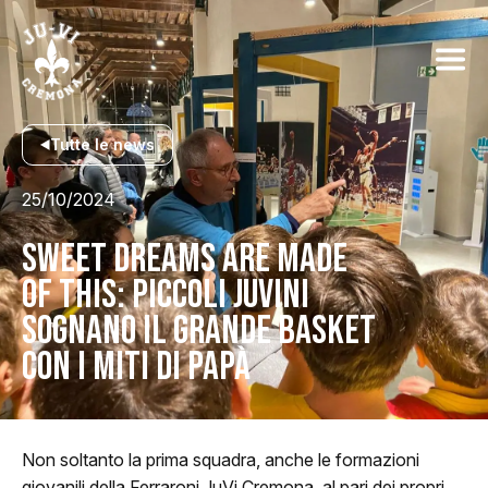
Tutte le news
25/10/2024
SWEET DREAMS ARE MADE
OF THIS: PICCOLI JUVINI
SOGNANO IL GRANDE BASKET
CON I MITI DI PAPÀ
Non soltanto la prima squadra, anche le formazioni
giovanili della Ferraroni JuVi Cremona, al pari dei propri