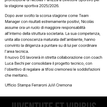
la stagione sportiva 2025/2026.
Dopo aver svolto la scorsa stagione come Team
Manager con risultati estremamente positivi, Nicolàs
ome
assume ora un ruolo di maggiore responsabilità
all'interno della struttura societaria. La sua competenza,
lub
unita alla conoscenza maturata dell'ambiente, hanno
convinto la dirigenza a puntare su di lui per coordinare
Storia
l'area tecnica.
Il nuovo DS lavorerà in stretta collaborazione con coach
Squadra 25/26
Luca Bechi per consolidare il progetto tecnico, con
l'obiettivo di regalare ai tifosi cremonesi le soddisfazioni
Organigramma
che meritano.
Safe Guarding
Ufficio Stampa Ferraroni JuVi Cremona
tagione
Classifica