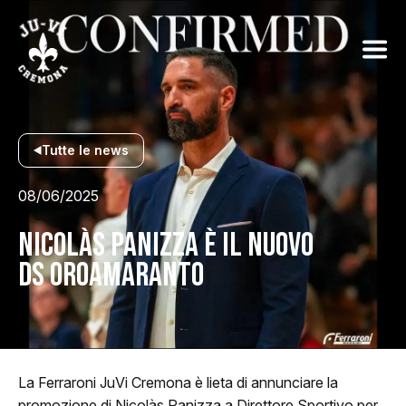
Tutte le news
08/06/2025
NICOLÀS PANIZZA È IL NUOVO
DS OROAMARANTO
La Ferraroni JuVi Cremona è lieta di annunciare la
promozione di Nicolàs Panizza a Direttore Sportivo per