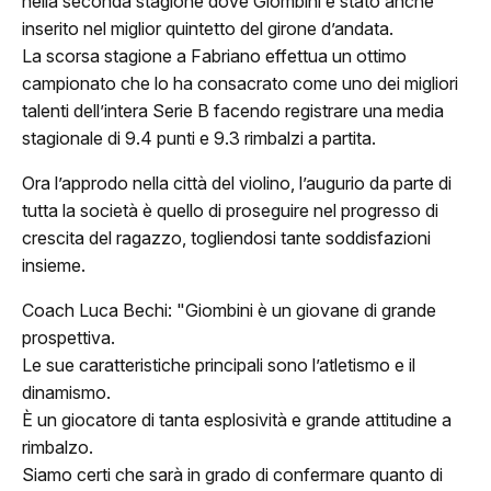
nella seconda stagione dove Giombini è stato anche
Classifica
inserito nel miglior quintetto del girone d’andata.
La scorsa stagione a Fabriano effettua un ottimo
Calendario
campionato che lo ha consacrato come uno dei migliori
talenti dell’intera Serie B facendo registrare una media
ews
stagionale di 9.4 punti e 9.3 rimbalzi a partita.
ponsor
Ora l’approdo nella città del violino, l’augurio da parte di
tutta la società è quello di proseguire nel progresso di
JuVi Sponsor
crescita del ragazzo, togliendosi tante soddisfazioni
insieme.
Diventa Sponsor
Coach Luca Bechi: "Giombini è un giovane di grande
glietteria
prospettiva.
Le sue caratteristiche principali sono l’atletismo e il
Biglietti
dinamismo.
È un giocatore di tanta esplosività e grande attitudine a
Abbonamenti
rimbalzo.
Siamo certi che sarà in grado di confermare quanto di
Accrediti Stampa