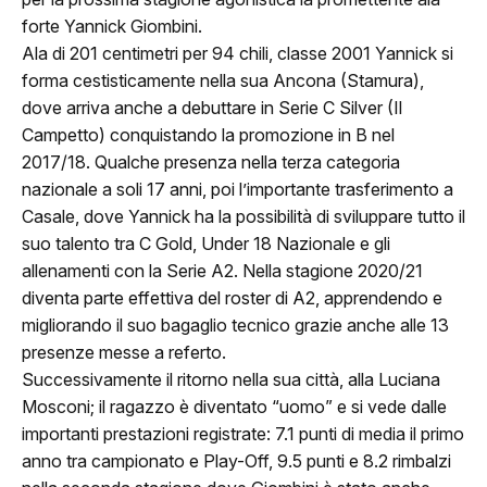
forte Yannick Giombini.
Ala di 201 centimetri per 94 chili, classe 2001 Yannick si
forma cestisticamente nella sua Ancona (Stamura),
dove arriva anche a debuttare in Serie C Silver (Il
Campetto) conquistando la promozione in B nel
ome
2017/18. Qualche presenza nella terza categoria
lub
nazionale a soli 17 anni, poi l’importante trasferimento a
Casale, dove Yannick ha la possibilità di sviluppare tutto il
Storia
suo talento tra C Gold, Under 18 Nazionale e gli
allenamenti con la Serie A2. Nella stagione 2020/21
Squadra 25/26
diventa parte effettiva del roster di A2, apprendendo e
migliorando il suo bagaglio tecnico grazie anche alle 13
Organigramma
presenze messe a referto.
Successivamente il ritorno nella sua città, alla Luciana
Safe Guarding
Mosconi; il ragazzo è diventato “uomo” e si vede dalle
importanti prestazioni registrate: 7.1 punti di media il primo
tagione
anno tra campionato e Play-Off, 9.5 punti e 8.2 rimbalzi