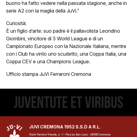
buono ha fatto vedere nella passata stagione, anche in
ovanili
serie A2 con la maglia della JuVi.”
Curiosità:
Minibasket
È un figlio d’arte: suo padre è il pallavolista Leondino
Giombini, vincitore di 3 World League e di un
Settore Giovanile
Campionato Europeo con la Nazionale Italiana, mentre
edia
con i Club ha vinto uno scudetto, una Coppa Italia, una
Coppa CEV e una Champions League.
Photo Gallery
Ufficio stampa JuVi Ferraroni Cremona
Video
JUVI CREMONA 1952 S.S.D A R.L.
Viale Trento e Trieste, n. 1 – Piazza San Luca - 26100 Cremona