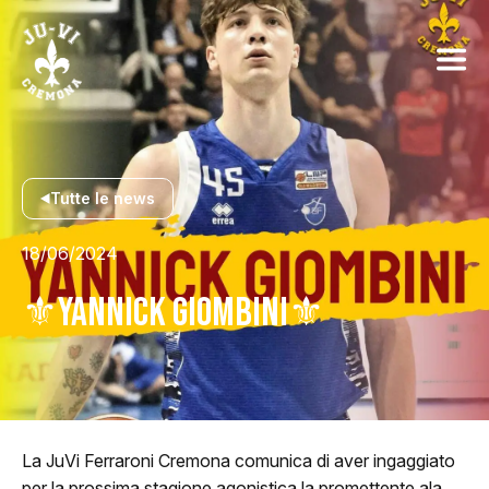
Tutte le news
18/06/2024
⚜️YANNICK GIOMBINI⚜️
La JuVi Ferraroni Cremona comunica di aver ingaggiato
per la prossima stagione agonistica la promettente ala