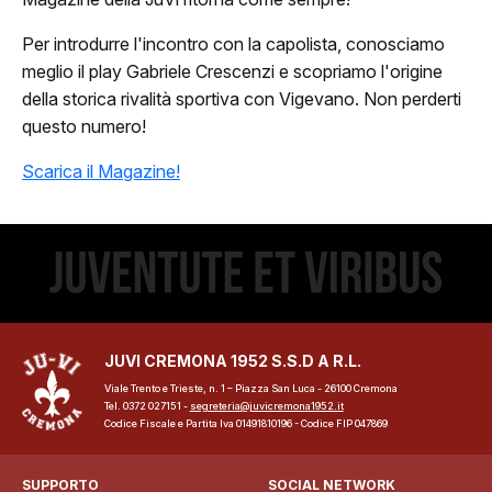
Per introdurre l'incontro con la capolista, conosciamo
meglio il play Gabriele Crescenzi e scopriamo l'origine
della storica rivalità sportiva con Vigevano. Non perderti
ome
questo numero!
lub
Scarica il Magazine!
Storia
Squadra 25/26
Organigramma
JUVI CREMONA 1952 S.S.D A R.L.
Safe Guarding
Viale Trento e Trieste, n. 1 – Piazza San Luca - 26100 Cremona
Tel. 0372 027151 -
segreteria@juvicremona1952.it
tagione
Codice Fiscale e Partita Iva 01491810196 - Codice FIP 047869
Classifica
SUPPORTO
SOCIAL NETWORK