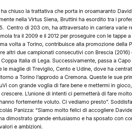
ha chiuso la trattativa che porta in oroamaranto Davide
ente nella Virtus Siena, Bruttini ha esordito tra i profe
. Centro di 203 cm, ha attraversato in carriera varie r
Imola tra il 2009 e il 2012 per proseguire con le tappe 
ima volta a Torino, contribuisce alla promozione della 
re altri due campionati consecutivi con Brescia (2016) 
 Coppa Italia di Lega. Successivamente, passa a Capo d
ire le maglie di Treviglio, Cento e Udine, dove ha centr
 ritorno a Torino l’approdo a Cremona. Queste le sue pri
uVi con grande voglia di fare bene e mettermi in gioco,
rescere. L’unione di intenti ci permetterà di fare molto
mi hanno fortemente voluto. Ci vediamo presto”. Soddisf
icolás Panizza: “Siamo molto felici di accogliere Davide 
ti ha dimostrato grande entusiasmo e ha sposato con con
alori e ambizioni.