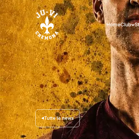
Home
Club
S
Tutte le news