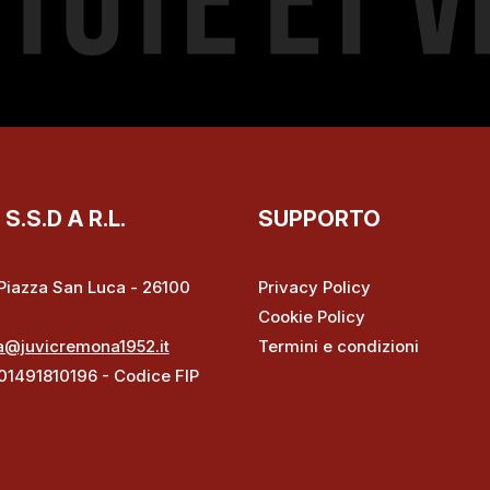
.S.D A R.L.
SUPPORTO
– Piazza San Luca - 26100
Privacy Policy
Cookie Policy
a@juvicremona1952.it
Termini e condizioni
 01491810196 - Codice FIP