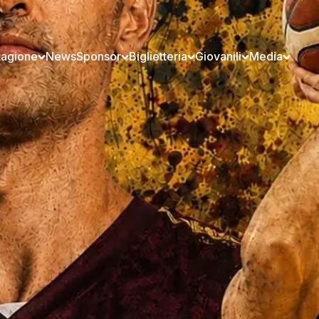
tagione
News
Sponsor
Biglietteria
Giovanili
Media