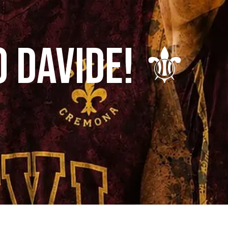
 DAVIDE! ⚜️